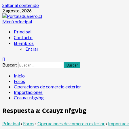
Saltar al contenido
2 agosto, 2026
Menú principal
Principal
Contacto
Miembros
Entrar
Buscar:
Inicio
Foros
Operaciones de comercio exterior
Importaciones
Ccauyz nfgvbg
Respuesta a: Ccauyz nfgvbg
Principal
›
Foros
›
Operaciones de comercio exterior
›
Importaci