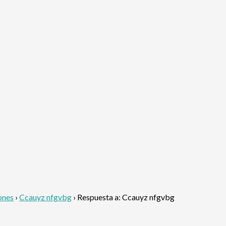
ones
›
Ccauyz nfgvbg
›
Respuesta a: Ccauyz nfgvbg