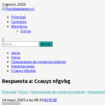
Saltar
1 agosto, 2026
al
contenido
Menú
Principal
principal
Contacto
Miembros
Entrar
Buscar:
Inicio
Foros
Operaciones de comercio exterior
Importaciones
Ccauyz nfgvbg
Respuesta a: Ccauyz nfgvbg
Principal
›
Foros
›
Operaciones de comercio exterior
›
Importaci
14 mayo, 2025 a las 08:33
#29538