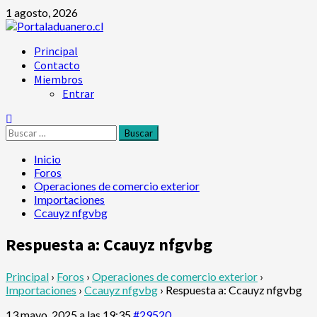
Saltar
1 agosto, 2026
al
contenido
Menú
Principal
principal
Contacto
Miembros
Entrar
Buscar:
Inicio
Foros
Operaciones de comercio exterior
Importaciones
Ccauyz nfgvbg
Respuesta a: Ccauyz nfgvbg
Principal
›
Foros
›
Operaciones de comercio exterior
›
Importaciones
›
Ccauyz nfgvbg
›
Respuesta a: Ccauyz nfgvbg
13 mayo, 2025 a las 19:35
#29520