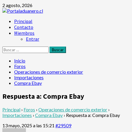
Saltar
2 agosto, 2026
al
contenido
Menú
Principal
principal
Contacto
Miembros
Entrar
Buscar:
Inicio
Foros
Operaciones de comercio exterior
Importaciones
Compra Ebay
Respuesta a: Compra Ebay
Principal
›
Foros
›
Operaciones de comercio exterior
›
Importaciones
›
Compra Ebay
›
Respuesta a: Compra Ebay
13 mayo, 2025 a las 15:21
#29509