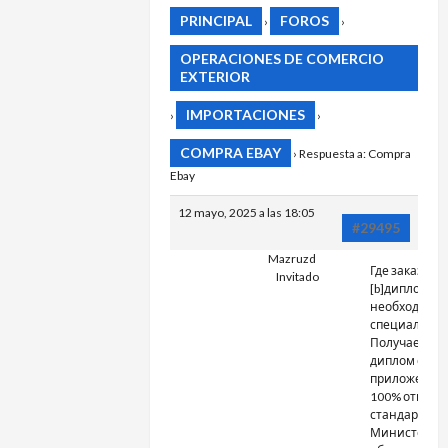
PRINCIPAL
FOROS
›
›
OPERACIONES DE COMERCIO
EXTERIOR
IMPORTACIONES
›
›
COMPRA EBAY
›
Respuesta a: Compra
Ebay
12 mayo, 2025 a las 18:05
#29495
Mazruzd
Где заказать
Invitado
[b]диплом[/b]
необходимо
специальнос
Получаемый
диплом с
приложение
100% отвеча
стандартам
Министерст