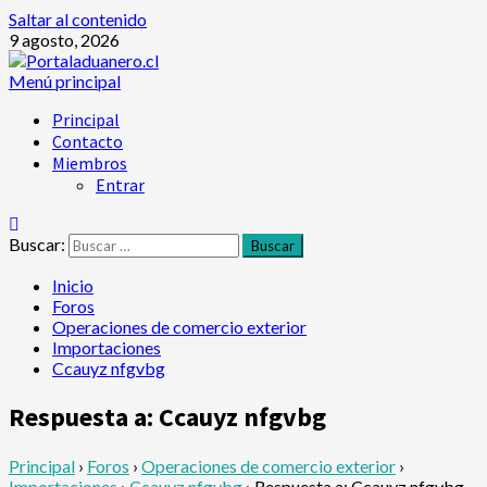
Saltar al contenido
9 agosto, 2026
Menú principal
Principal
Contacto
Miembros
Entrar
Buscar:
Inicio
Foros
Operaciones de comercio exterior
Importaciones
Ccauyz nfgvbg
Respuesta a: Ccauyz nfgvbg
Principal
›
Foros
›
Operaciones de comercio exterior
›
Importaciones
›
Ccauyz nfgvbg
›
Respuesta a: Ccauyz nfgvbg