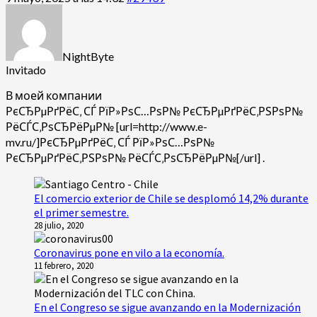
NightByte
Invitado
В моей компании
РєСЂРµРґРёС‚ СЃ РїР»РѕС…РѕР№ РєСЂРµРґРёС‚РЅРѕР№
РёСЃС‚РѕСЂРёРµР№ [url=http://www.e-
mv.ru/]РєСЂРµРґРёС‚ СЃ РїР»РѕС…РѕР№
РєСЂРµРґРёС‚РЅРѕР№ РёСЃС‚РѕСЂРёРµР№[/url] .
El comercio exterior de Chile se desplomó 14,2% durante
el primer semestre.
28 julio, 2020
Coronavirus pone en vilo a la economía.
11 febrero, 2020
En el Congreso se sigue avanzando en la Modernización