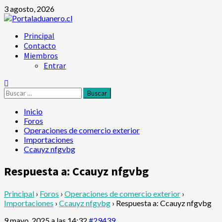
Saltar
3 agosto, 2026
al
contenido
Menú
Principal
principal
Contacto
Miembros
Entrar
Buscar:
Inicio
Foros
Operaciones de comercio exterior
Importaciones
Ccauyz nfgvbg
Respuesta a: Ccauyz nfgvbg
Principal
›
Foros
›
Operaciones de comercio exterior
›
Importaciones
›
Ccauyz nfgvbg
›
Respuesta a: Ccauyz nfgvbg
9 mayo, 2025 a las 14:32
#29439