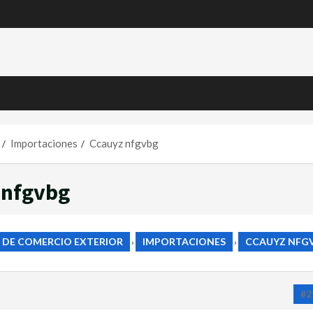
Importaciones
Ccauyz nfgvbg
 nfgvbg
 DE COMERCIO EXTERIOR
IMPORTACIONES
CCAUYZ NFG
›
›
#2