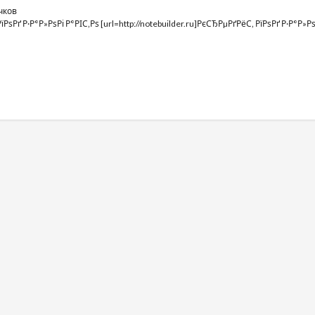
чков
РѕРґ Р·Р°Р»РѕРі Р°РІС‚Рѕ [url=http://notebuilder.ru]РєСЂРµРґРёС‚ РїРѕРґ Р·Р°Р»РѕРі