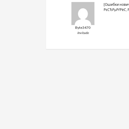
[Ошибки нови
РєСЂРµРґРёС‚ Рї
Byte3470
Invitado