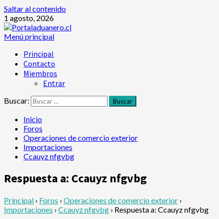
Saltar al contenido
1 agosto, 2026
Menú principal
Principal
Contacto
Miembros
Entrar
Buscar:
Inicio
Foros
Operaciones de comercio exterior
Importaciones
Ccauyz nfgvbg
Respuesta a: Ccauyz nfgvbg
Principal
›
Foros
›
Operaciones de comercio exterior
›
Importaciones
›
Ccauyz nfgvbg
›
Respuesta a: Ccauyz nfgvbg