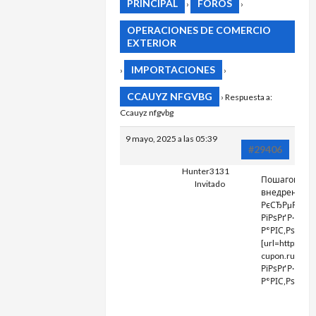
PRINCIPAL
FOROS
›
›
OPERACIONES DE COMERCIO
EXTERIOR
IMPORTACIONES
›
›
CCAUYZ NFGVBG
›
Respuesta a:
Ccauyz nfgvbg
9 mayo, 2025 a las 05:39
#29406
Hunter3131
Пошаговый 
Invitado
внедрения
РєСЂРµРґРёС
РїРѕРґ Р·Р°Р»
Р°РІС‚Рѕ
[url=http://ww
cupon.ru]РєС
РїРѕРґ Р·Р°Р»
Р°РІС‚Рѕ[/url] 