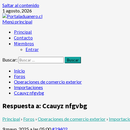
Saltar al contenido
1 agosto, 2026
Menú principal
Principal
Contacto
Miembros
Entrar
Buscar:
Inicio
Foros
Operaciones de comercio exterior
Importaciones
Ccauyz nfgvbg
Respuesta a: Ccauyz nfgvbg
Principal
›
Foros
›
Operaciones de comercio exterior
›
Importaci
9 mayo, 2025 a las 05:00
#29402