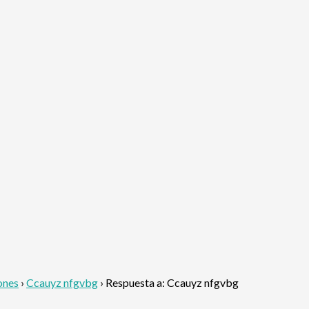
ones
›
Ccauyz nfgvbg
›
Respuesta a: Ccauyz nfgvbg