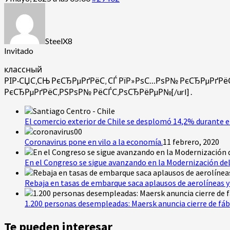
SteelX8
Invitado
классный
РІР·СЏС‚СЊ РєСЂРµРґРёС‚ СЃ РїР»РѕС…РѕР№ РєСЂРµРґРёС‚
РєСЂРµРґРёС‚РЅРѕР№ РёСЃС‚РѕСЂРёРµР№[/url] .
El comercio exterior de Chile se desplomó 14,2% durante e
Coronavirus pone en vilo a la economía.
11 febrero, 2020
En el Congreso se sigue avanzando en la Modernización del
Rebaja en tasas de embarque saca aplausos de aerolíneas y 
1.200 personas desempleadas: Maersk anuncia cierre de fáb
Te pueden interesar