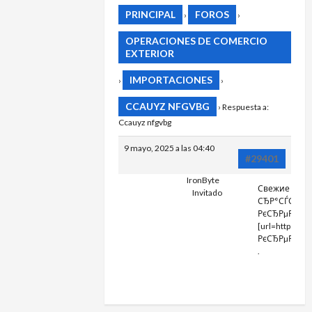
PRINCIPAL
FOROS
›
›
OPERACIONES DE COMERCIO
EXTERIOR
IMPORTACIONES
›
›
CCAUYZ NFGVBG
›
Respuesta a:
Ccauyz nfgvbg
9 mayo, 2025 a las 04:40
#29401
IronByte
Свежие собы
Invitado
СЂР°СЃСЃС‡Р
РєСЂРµРґРёС
[url=https://
РєСЂРµРґРёС‚[
.