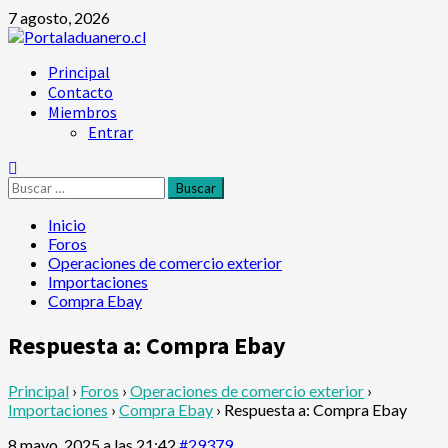
Saltar
7 agosto, 2026
al
contenido
Menú
Principal
principal
Contacto
Miembros
Entrar
Buscar:
Inicio
Foros
Operaciones de comercio exterior
Importaciones
Compra Ebay
Respuesta a: Compra Ebay
Principal
›
Foros
›
Operaciones de comercio exterior
›
Importaciones
›
Compra Ebay
›
Respuesta a: Compra Ebay
8 mayo, 2025 a las 21:42
#29379