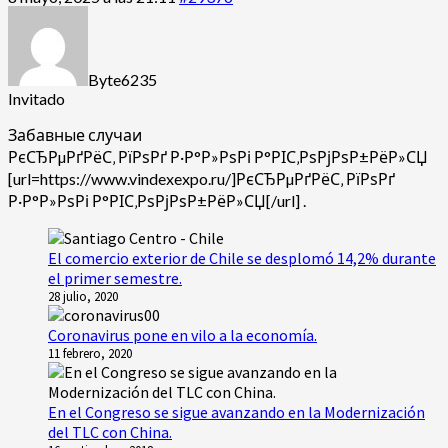
Byte6235
Invitado
Забавные случаи
РєСЂРµРґРёС‚ РїРѕРґ Р·Р°Р»РѕРі Р°РІС‚РѕРјРѕР±РёР»СЏ
[url=https://www.vindexexpo.ru/]РєСЂРµРґРёС‚ РїРѕРґ
Р·Р°Р»РѕРі Р°РІС‚РѕРјРѕР±РёР»СЏ[/url] .
El comercio exterior de Chile se desplomó 14,2% durante
el primer semestre.
28 julio, 2020
Coronavirus pone en vilo a la economía.
11 febrero, 2020
En el Congreso se sigue avanzando en la Modernización
del TLC con China.