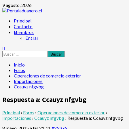
Saltar
9 agosto, 2026
al
contenido
Menú
Principal
principal
Contacto
Miembros
Entrar
Buscar:
Inicio
Foros
Operaciones de comercio exterior
Importaciones
Ccauyz nfgvbg
Respuesta a: Ccauyz nfgvbg
Principal
›
Foros
›
Operaciones de comercio exterior
›
Importaciones
›
Ccauyz nfgvbg
›
Respuesta a: Ccauyz nfgvbg
8 mayo, 2025 a las 21:11
#29376