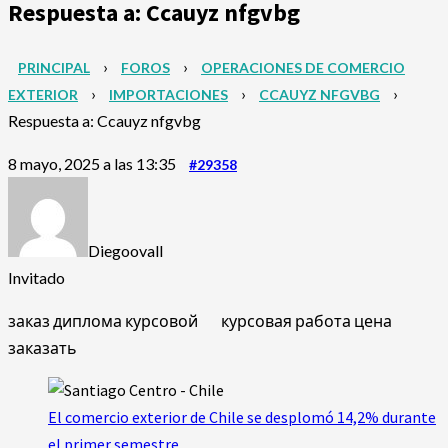
Respuesta a: Ccauyz nfgvbg
›
›
PRINCIPAL
FOROS
OPERACIONES DE COMERCIO
›
›
›
EXTERIOR
IMPORTACIONES
CCAUYZ NFGVBG
Respuesta a: Ccauyz nfgvbg
8 mayo, 2025 a las 13:35
#29358
Diegoovall
Invitado
заказ диплома курсовой
курсовая работа цена
заказать
El comercio exterior de Chile se desplomó 14,2% durante
el primer semestre.