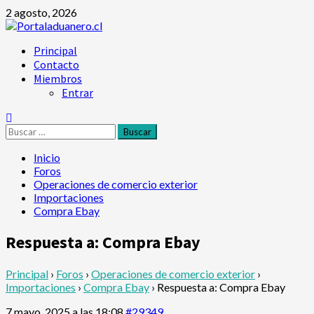
Saltar
2 agosto, 2026
al
contenido
Menú
Principal
principal
Contacto
Miembros
Entrar
Buscar:
Inicio
Foros
Operaciones de comercio exterior
Importaciones
Compra Ebay
Respuesta a: Compra Ebay
Principal
›
Foros
›
Operaciones de comercio exterior
›
Importaciones
›
Compra Ebay
›
Respuesta a: Compra Ebay
7 mayo, 2025 a las 18:08
#29349