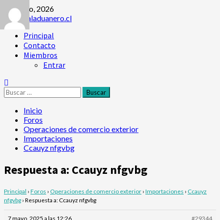
Saltar
2 agosto, 2026
al
contenido
Menú
Principal
principal
Contacto
Miembros
Entrar
Buscar:
Inicio
Foros
Operaciones de comercio exterior
Importaciones
Ccauyz nfgvbg
Respuesta a: Ccauyz nfgvbg
Principal
›
Foros
›
Operaciones de comercio exterior
›
Importaciones
›
Ccauyz
nfgvbg
›
Respuesta a: Ccauyz nfgvbg
7 mayo, 2025 a las 12:26
#29344