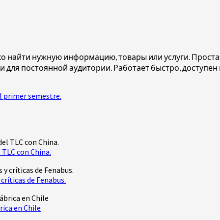
егко найти нужную информацию, товары или услуги. Прост
 и для постоянной аудитории. Работает быстро, доступен
l primer semestre.
 TLC con China.
críticas de Fenabus.
rica en Chile