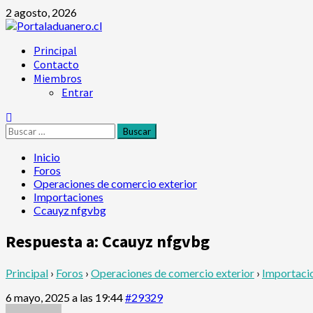
Saltar
2 agosto, 2026
al
contenido
Menú
Principal
principal
Contacto
Miembros
Entrar
Buscar:
Inicio
Foros
Operaciones de comercio exterior
Importaciones
Ccauyz nfgvbg
Respuesta a: Ccauyz nfgvbg
Principal
›
Foros
›
Operaciones de comercio exterior
›
Importaci
6 mayo, 2025 a las 19:44
#29329