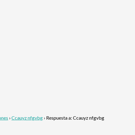
ones
›
Ccauyz nfgvbg
›
Respuesta a: Ccauyz nfgvbg