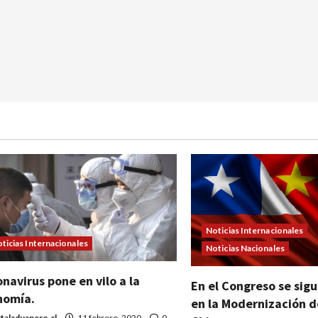
Noticias Internacionales
ticias Internacionales
Noticias Nacionales
navirus pone en vilo a la
En el Congreso se sig
nomía.
en la Modernización d
taladuanero.cl
11 febrero, 2020
0