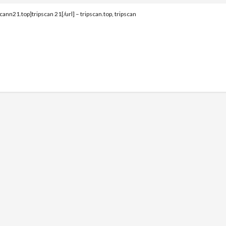
scann21.top]tripscan 21[/url] – tripscan.top, tripscan