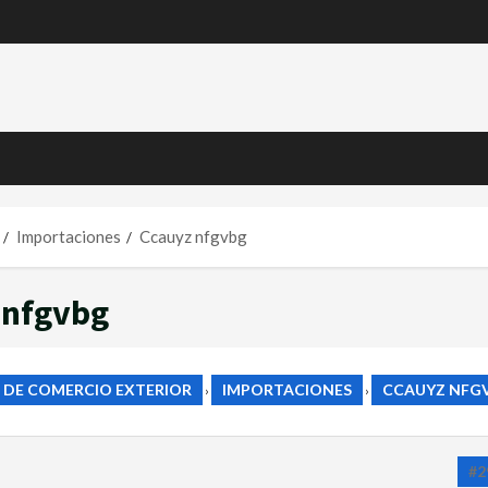
Importaciones
Ccauyz nfgvbg
 nfgvbg
 DE COMERCIO EXTERIOR
IMPORTACIONES
CCAUYZ NFG
›
›
#2