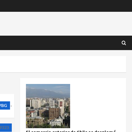
VBG
›
9323