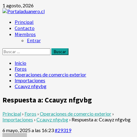
Saltar
1 agosto, 2026
al
contenido
Menú
Principal
principal
Contacto
Miembros
Entrar
Buscar:
Inicio
Foros
Operaciones de comercio exterior
Importaciones
Ccauyz nfgvbg
Respuesta a: Ccauyz nfgvbg
Principal
›
Foros
›
Operaciones de comercio exterior
›
Importaciones
›
Ccauyz nfgvbg
›
Respuesta a: Ccauyz nfgvbg
6 mayo, 2025 a las 16:23
#29319