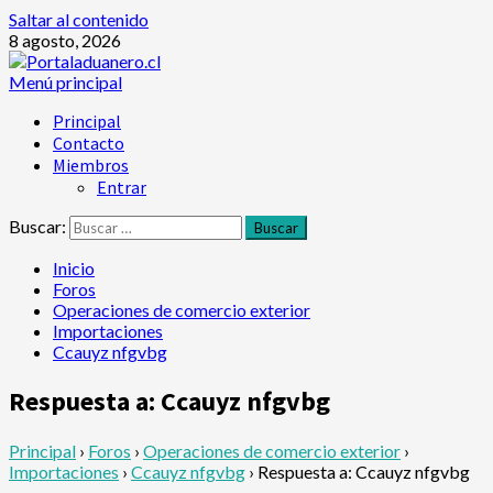
Saltar al contenido
8 agosto, 2026
Menú principal
Principal
Contacto
Miembros
Entrar
Buscar:
Inicio
Foros
Operaciones de comercio exterior
Importaciones
Ccauyz nfgvbg
Respuesta a: Ccauyz nfgvbg
Principal
›
Foros
›
Operaciones de comercio exterior
›
Importaciones
›
Ccauyz nfgvbg
›
Respuesta a: Ccauyz nfgvbg