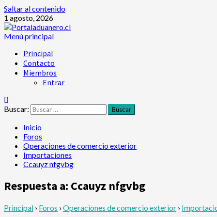
Saltar al contenido
1 agosto, 2026
Menú principal
Principal
Contacto
Miembros
Entrar
Buscar:
Inicio
Foros
Operaciones de comercio exterior
Importaciones
Ccauyz nfgvbg
Respuesta a: Ccauyz nfgvbg
Principal
›
Foros
›
Operaciones de comercio exterior
›
Importaci