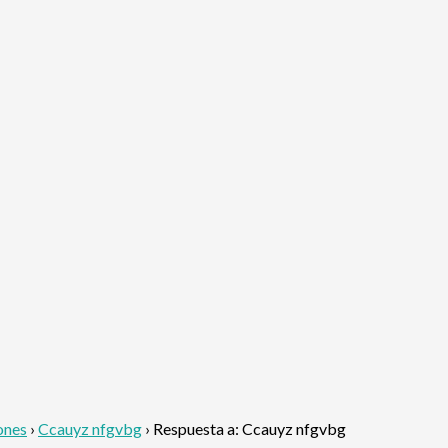
ones
›
Ccauyz nfgvbg
›
Respuesta a: Ccauyz nfgvbg