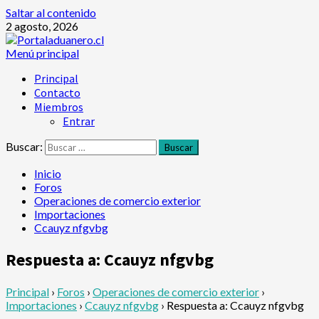
Saltar al contenido
2 agosto, 2026
Menú principal
Principal
Contacto
Miembros
Entrar
Buscar:
Inicio
Foros
Operaciones de comercio exterior
Importaciones
Ccauyz nfgvbg
Respuesta a: Ccauyz nfgvbg
Principal
›
Foros
›
Operaciones de comercio exterior
›
Importaciones
›
Ccauyz nfgvbg
›
Respuesta a: Ccauyz nfgvbg