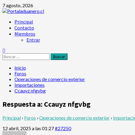
Saltar
7 agosto, 2026
al
contenido
Menú
Principal
principal
Contacto
Miembros
Entrar
Buscar:
Inicio
Foros
Operaciones de comercio exterior
Importaciones
Ccauyz nfgvbg
Respuesta a: Ccauyz nfgvbg
Principal
›
Foros
›
Operaciones de comercio exterior
›
Importaci
12 abril, 2025 a las 01:27
#27250