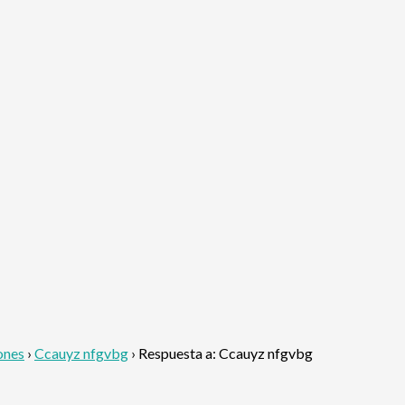
ones
›
Ccauyz nfgvbg
›
Respuesta a: Ccauyz nfgvbg