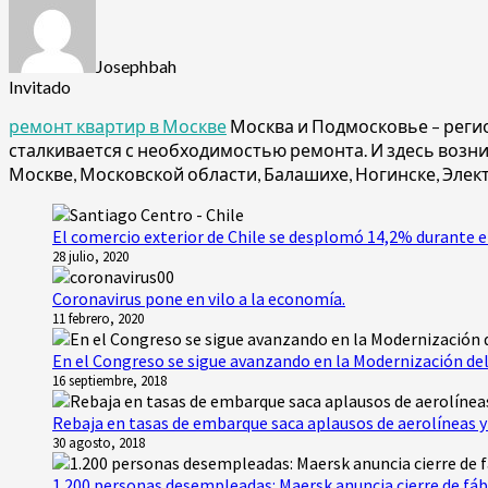
Josephbah
Invitado
ремонт квартир в Москве
Москва и Подмосковье – реги
сталкивается с необходимостью ремонта. И здесь возни
Москве, Московской области, Балашихе, Ногинске, Элек
El comercio exterior de Chile se desplomó 14,2% durante e
28 julio, 2020
Coronavirus pone en vilo a la economía.
11 febrero, 2020
En el Congreso se sigue avanzando en la Modernización del
16 septiembre, 2018
Rebaja en tasas de embarque saca aplausos de aerolíneas y 
30 agosto, 2018
1.200 personas desempleadas: Maersk anuncia cierre de fáb