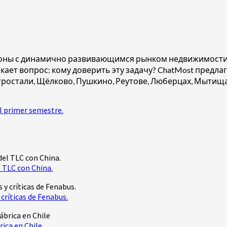
оны с динамично развивающимся рынком недвижимости.
кает вопрос: кому доверить эту задачу? ChatMost предл
тростали, Щёлково, Пушкино, Реутове, Люберцах, Мытища
l primer semestre.
 TLC con China.
críticas de Fenabus.
rica en Chile