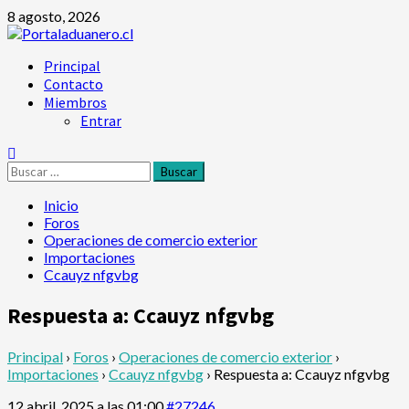
Saltar
8 agosto, 2026
al
contenido
Menú
Principal
principal
Contacto
Miembros
Entrar
Buscar:
Inicio
Foros
Operaciones de comercio exterior
Importaciones
Ccauyz nfgvbg
Respuesta a: Ccauyz nfgvbg
Principal
›
Foros
›
Operaciones de comercio exterior
›
Importaciones
›
Ccauyz nfgvbg
›
Respuesta a: Ccauyz nfgvbg
12 abril, 2025 a las 01:00
#27246