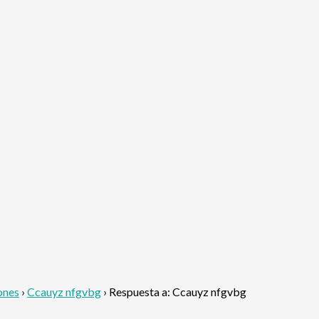
ones
›
Ccauyz nfgvbg
›
Respuesta a: Ccauyz nfgvbg