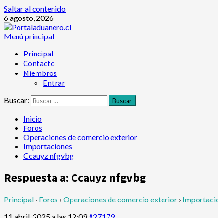
Saltar al contenido
6 agosto, 2026
Menú principal
Principal
Contacto
Miembros
Entrar
Buscar:
Inicio
Foros
Operaciones de comercio exterior
Importaciones
Ccauyz nfgvbg
Respuesta a: Ccauyz nfgvbg
Principal
›
Foros
›
Operaciones de comercio exterior
›
Importaci
11 abril, 2025 a las 12:09
#27179