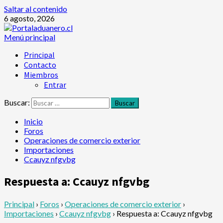
Saltar al contenido
6 agosto, 2026
Menú principal
Principal
Contacto
Miembros
Entrar
Buscar:
Inicio
Foros
Operaciones de comercio exterior
Importaciones
Ccauyz nfgvbg
Respuesta a: Ccauyz nfgvbg
Principal
›
Foros
›
Operaciones de comercio exterior
›
Importaciones
›
Ccauyz nfgvbg
›
Respuesta a: Ccauyz nfgvbg