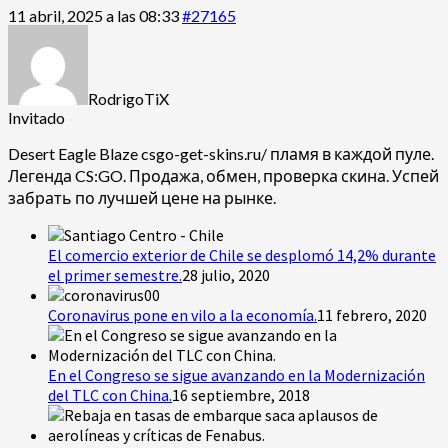
11 abril, 2025 a las 08:33
#27165
RodrigoTiX
Invitado
Desert Eagle Blaze
csgo-get-skins.ru/ пламя в каждой пуле.
Легенда CS:GO. Продажа, обмен, проверка скина. Успей
забрать по лучшей цене на рынке.
El comercio exterior de Chile se desplomó 14,2% durante
el primer semestre.
28 julio, 2020
Coronavirus pone en vilo a la economía.
11 febrero, 2020
En el Congreso se sigue avanzando en la Modernización
del TLC con China.
16 septiembre, 2018