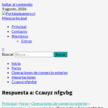
Saltar al contenido
9 agosto, 2026
Menú principal
Principal
Contacto
Miembros
Entrar
Buscar:
Inicio
Foros
Operaciones de comercio exterior
Importaciones
Ccauyz nfgvbg
Respuesta a: Ccauyz nfgvbg
Principal
›
Foros
›
Operaciones de comercio exterior
›
Importaciones
›
Ccauyz nfgvbg
›
Respuesta a: Ccauyz nfgvbg