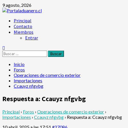
Saltar
9 agosto, 2026
al
contenido
Menú
Principal
principal
Contacto
Miembros
Entrar
Buscar:
Inicio
Foros
Operaciones de comercio exterior
Importaciones
Ccauyz nfgvbg
Respuesta a: Ccauyz nfgvbg
Principal
›
Foros
›
Operaciones de comercio exterior
›
Importaciones
›
Ccauyz nfgvbg
›
Respuesta a: Ccauyz nfgvbg
10 abril, 2025 a las 17:51
#27086