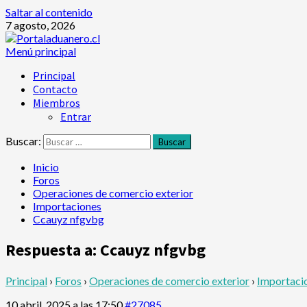
Saltar al contenido
7 agosto, 2026
Menú principal
Principal
Contacto
Miembros
Entrar
Buscar:
Inicio
Foros
Operaciones de comercio exterior
Importaciones
Ccauyz nfgvbg
Respuesta a: Ccauyz nfgvbg
Principal
›
Foros
›
Operaciones de comercio exterior
›
Importaci
10 abril, 2025 a las 17:50
#27085