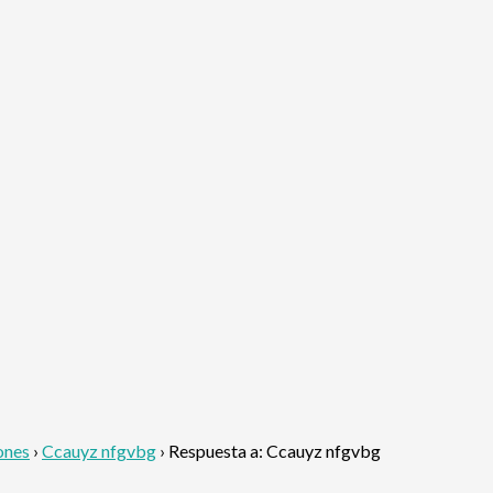
ones
›
Ccauyz nfgvbg
›
Respuesta a: Ccauyz nfgvbg