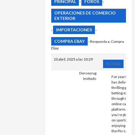
PRINCIPAL
FOROS
›
›
OPERACIONES DE COMERCIO
EXTERIOR
IMPORTACIONES
›
›
COMPRA EBAY
›
Respuesta a: Compra
Ebay
10 abril, 2025 a las 10:29
#27042
Dorseyrug
For years, Pin
Invitado
has delivered
thrilling gamin
betting exper
through its pr
online casino
platform. Whe
you’re placing 
on sports or
enjoying game
the Pin-Up app