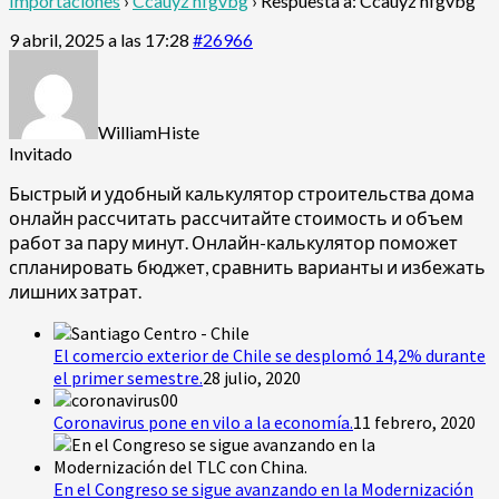
Importaciones
›
Ccauyz nfgvbg
›
Respuesta a: Ccauyz nfgvbg
9 abril, 2025 a las 17:28
#26966
WilliamHiste
Invitado
Быстрый и удобный
калькулятор строительства дома
онлайн рассчитать рассчитайте стоимость и объем
работ за пару минут. Онлайн-калькулятор поможет
спланировать бюджет, сравнить варианты и избежать
лишних затрат.
El comercio exterior de Chile se desplomó 14,2% durante
el primer semestre.
28 julio, 2020
Coronavirus pone en vilo a la economía.
11 febrero, 2020
En el Congreso se sigue avanzando en la Modernización