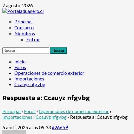
Saltar
7 agosto, 2026
al
contenido
Menú
Principal
principal
Contacto
Miembros
Entrar
Buscar:
Inicio
Foros
Operaciones de comercio exterior
Importaciones
Ccauyz nfgvbg
Respuesta a: Ccauyz nfgvbg
Principal
›
Foros
›
Operaciones de comercio exterior
›
Importaciones
›
Ccauyz nfgvbg
›
Respuesta a: Ccauyz nfgvbg
6 abril, 2025 a las 09:33
#26659