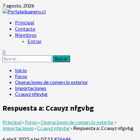
Saltar
7 agosto, 2026
al
contenido
Menú
Principal
principal
Contacto
Miembros
Entrar
Buscar:
Inicio
Foros
Operaciones de comercio exterior
Importaciones
Ccauyz nfgvbg
Respuesta a: Ccauyz nfgvbg
Principal
›
Foros
›
Operaciones de comercio exterior
›
Importaciones
›
Ccauyz nfgvbg
›
Respuesta a: Ccauyz nfgvbg
6 abril, 2025 a las 07:11
#26646