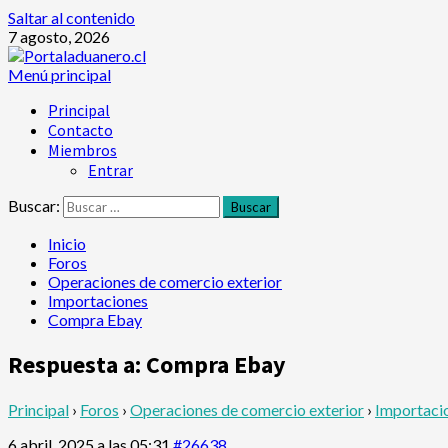
Saltar al contenido
7 agosto, 2026
Menú principal
Principal
Contacto
Miembros
Entrar
Buscar:
Inicio
Foros
Operaciones de comercio exterior
Importaciones
Compra Ebay
Respuesta a: Compra Ebay
Principal
›
Foros
›
Operaciones de comercio exterior
›
Importaci
6 abril, 2025 a las 05:31
#26638