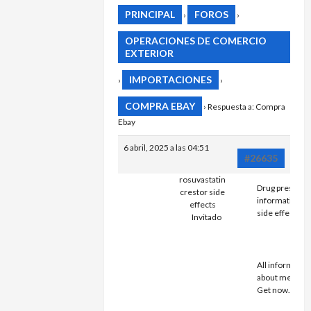
PRINCIPAL
FOROS
›
›
OPERACIONES DE COMERCIO
EXTERIOR
IMPORTACIONES
›
›
COMPRA EBAY
›
Respuesta a: Compra
Ebay
6 abril, 2025 a las 04:51
#26635
rosuvastatin
Drug prescribi
crestor side
information. 
effects
side effects?
Invitado
ROSUVAST
CRESTOR S
EFFECTS
All informatio
about medicat
Get now.