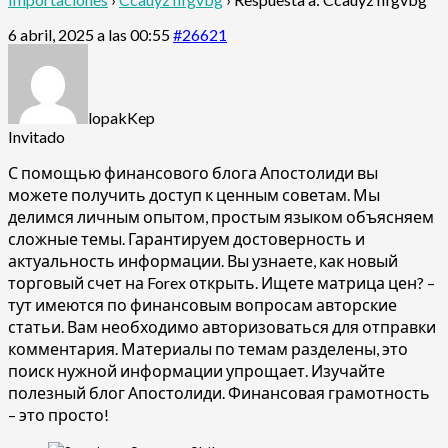
6 abril, 2025 a las 00:55
#26621
lopakKep
Invitado
С помощью финансового блога Апостолиди вы
можете получить доступ к ценным советам. Мы
делимся личным опытом, простым языком объясняем
сложные темы. Гарантируем достоверность и
актуальность информации. Вы узнаете, как новый
торговый счет на Forex открыть. Ищете
матрица цен? –
тут имеются по финансовым вопросам авторские
статьи. Вам необходимо авторизоваться для отправки
комментария. Материалы по темам разделены, это
поиск нужной информации упрощает. Изучайте
полезный блог Апостолиди. Финансовая грамотность
– это просто!