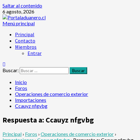
Saltar al contenido
6 agosto, 2026
Menú principal
Principal
Contacto
Miembros
Entrar
Buscar:
Inicio
Foros
Operaciones de comercio exterior
Importaciones
Ccauyz nfgvbg
Respuesta a: Ccauyz nfgvbg
Principal
›
Foros
›
Operaciones de comercio exterior
›
Importaciones
›
Ccauyz nfgvbg
›
Respuesta a: Ccauyz nfgvbg