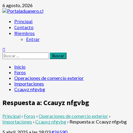
Saltar
6 agosto, 2026
al
contenido
Menú
Principal
principal
Contacto
Miembros
Entrar
Buscar:
Inicio
Foros
Operaciones de comercio exterior
Importaciones
Ccauyz nfgvbg
Respuesta a: Ccauyz nfgvbg
Principal
›
Foros
›
Operaciones de comercio exterior
›
Importaciones
›
Ccauyz nfgvbg
›
Respuesta a: Ccauyz nfgvbg
5 abril, 2025 a las 18:03
#26590