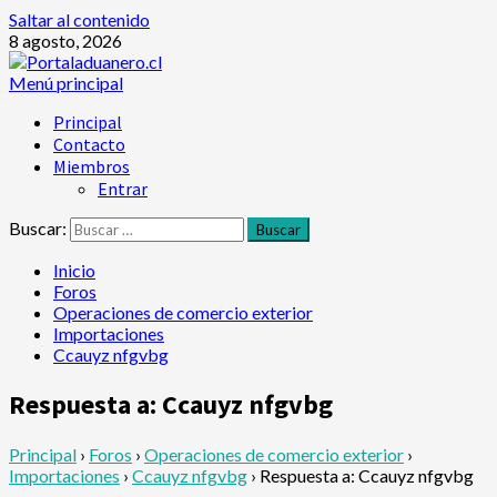
Saltar al contenido
8 agosto, 2026
Menú principal
Principal
Contacto
Miembros
Entrar
Buscar:
Inicio
Foros
Operaciones de comercio exterior
Importaciones
Ccauyz nfgvbg
Respuesta a: Ccauyz nfgvbg
Principal
›
Foros
›
Operaciones de comercio exterior
›
Importaciones
›
Ccauyz nfgvbg
›
Respuesta a: Ccauyz nfgvbg