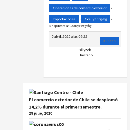
Operaciones de comercio exterior
›
Importaciones
›
Ccauyz nfgvbg
›
Respuesta a: Ccauyz nfgvbg
5 abril, 2025 a las 09:22
#26556
Billyzek
алик промок
Invitado
El comercio exterior de Chile se desplomó
14,2% durante el primer semestre.
28 julio, 2020