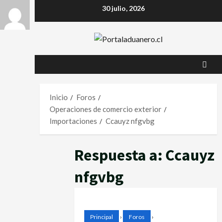
Saltar
30 julio, 2026
al
contenido
Inicio
Foros
Operaciones de comercio exterior
Importaciones
Ccauyz nfgvbg
Respuesta a: Ccauyz
nfgvbg
Principal
›
Foros
›