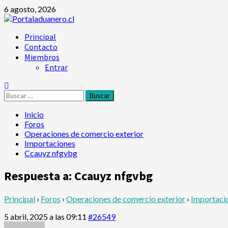
Saltar
6 agosto, 2026
al
contenido
Menú
Principal
principal
Contacto
Miembros
Entrar
Buscar:
Inicio
Foros
Operaciones de comercio exterior
Importaciones
Ccauyz nfgvbg
Respuesta a: Ccauyz nfgvbg
Principal
›
Foros
›
Operaciones de comercio exterior
›
Importaci
5 abril, 2025 a las 09:11
#26549