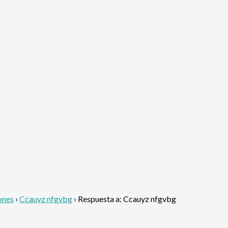
ones
›
Ccauyz nfgvbg
›
Respuesta a: Ccauyz nfgvbg