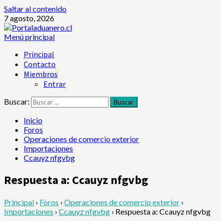
Saltar al contenido
7 agosto, 2026
Menú principal
Principal
Contacto
Miembros
Entrar
Buscar:
Inicio
Foros
Operaciones de comercio exterior
Importaciones
Ccauyz nfgvbg
Respuesta a: Ccauyz nfgvbg
Principal
›
Foros
›
Operaciones de comercio exterior
›
Importaciones
›
Ccauyz nfgvbg
›
Respuesta a: Ccauyz nfgvbg