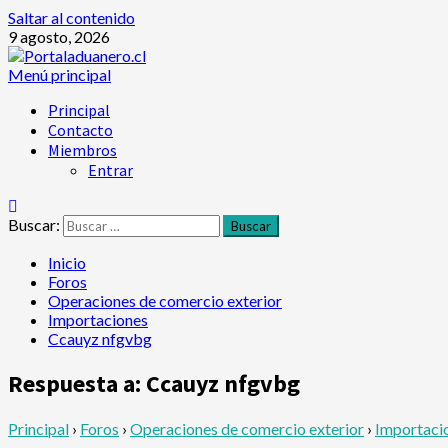
Saltar al contenido
9 agosto, 2026
Menú principal
Principal
Contacto
Miembros
Entrar
Buscar:
Inicio
Foros
Operaciones de comercio exterior
Importaciones
Ccauyz nfgvbg
Respuesta a: Ccauyz nfgvbg
Principal
›
Foros
›
Operaciones de comercio exterior
›
Importaci