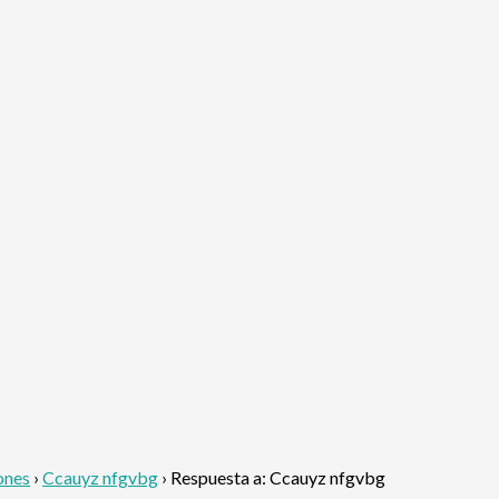
ones
›
Ccauyz nfgvbg
›
Respuesta a: Ccauyz nfgvbg