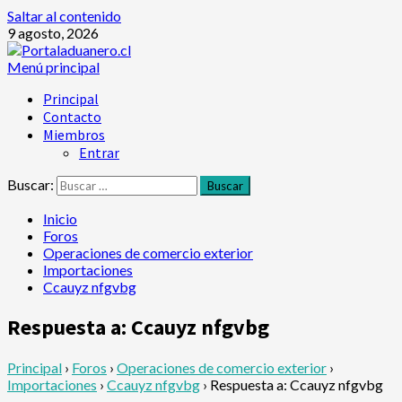
Saltar al contenido
9 agosto, 2026
Menú principal
Principal
Contacto
Miembros
Entrar
Buscar:
Inicio
Foros
Operaciones de comercio exterior
Importaciones
Ccauyz nfgvbg
Respuesta a: Ccauyz nfgvbg
Principal
›
Foros
›
Operaciones de comercio exterior
›
Importaciones
›
Ccauyz nfgvbg
›
Respuesta a: Ccauyz nfgvbg