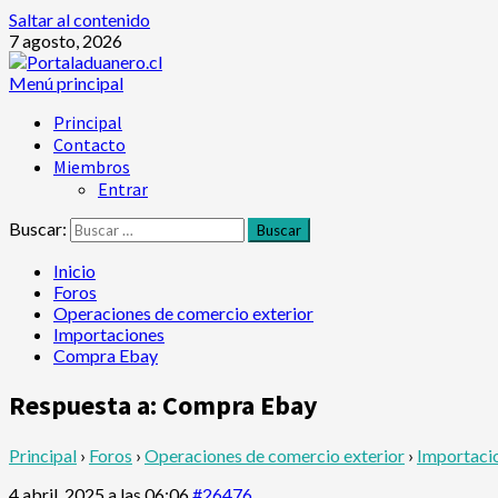
Saltar al contenido
7 agosto, 2026
Menú principal
Principal
Contacto
Miembros
Entrar
Buscar:
Inicio
Foros
Operaciones de comercio exterior
Importaciones
Compra Ebay
Respuesta a: Compra Ebay
Principal
›
Foros
›
Operaciones de comercio exterior
›
Importaci
4 abril, 2025 a las 06:06
#26476