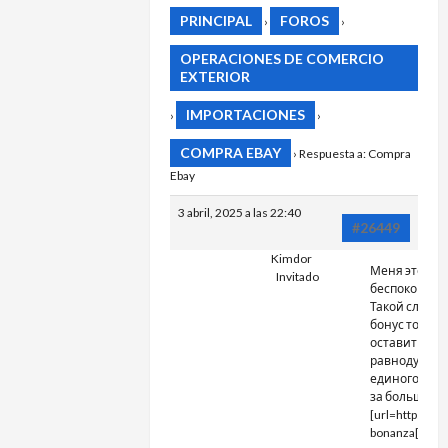
PRINCIPAL
FOROS
›
›
OPERACIONES DE COMERCIO
EXTERIOR
IMPORTACIONES
›
›
COMPRA EBAY
›
Respuesta a: Compra
Ebay
3 abril, 2025 a las 22:40
#26449
Kimdor
Меня это не
Invitado
беспокоит.
Такой сладк
бонус точно 
оставит
равнодушны
единого охо
за большим
[url=https://k
bonanza[/url]