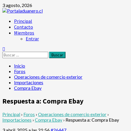
Saltar
3 agosto, 2026
al
contenido
Menú
Principal
principal
Contacto
Miembros
Entrar
Buscar:
Inicio
Foros
Operaciones de comercio exterior
Importaciones
Compra Ebay
Respuesta a: Compra Ebay
Principal
›
Foros
›
Operaciones de comercio exterior
›
Importaciones
›
Compra Ebay
›
Respuesta a: Compra Ebay
3 abril, 2025 a las 21:56
#26447