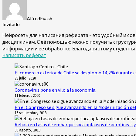
AlfredEvash
Invitado
Нейросеть для написания реферата – это удобный и со
дисциплинам. С её помощью можно получить структурир
информации и её обработке. Благодаря этому студенты
написать реферат
El comercio exterior de Chile se desplomó 14,2% durante e
28 julio, 2020
Coronavirus pone en vilo a la economía.
11 febrero, 2020
En el Congreso se sigue avanzando en la Modernización del
16 septiembre, 2018
Rebaja en tasas de embarque saca aplausos de aerolíneas y 
30 agosto, 2018