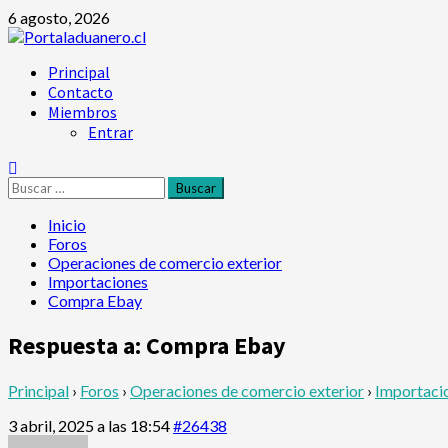
Saltar
6 agosto, 2026
al
contenido
Menú
Principal
principal
Contacto
Miembros
Entrar
Buscar:
Inicio
Foros
Operaciones de comercio exterior
Importaciones
Compra Ebay
Respuesta a: Compra Ebay
Principal
›
Foros
›
Operaciones de comercio exterior
›
Importaci
3 abril, 2025 a las 18:54
#26438