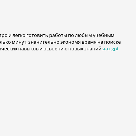
тро и легко готовить работы по любым учебным
лько минут, значительно экономя время на поиске
тических навыков и освоению новых знаний
чат gpt