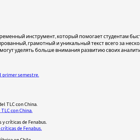
временный инструмент, который помогает студентам быс
ованный, грамотный и уникальный текст всего за неско
 могут уделять больше внимания развитию своих анали
l primer semestre.
 TLC con China.
críticas de Fenabus.