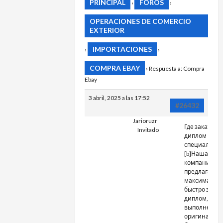
PRINCIPAL
FOROS
›
›
OPERACIONES DE COMERCIO
EXTERIOR
IMPORTACIONES
›
›
COMPRA EBAY
›
Respuesta a: Compra
Ebay
3 abril, 2025 a las 17:52
#26432
Jarioruzr
Где заказать
Invitado
диплом
специалиста
[b]Наша
компания
предлагает[/
максимальн
быстро заказ
диплом, кот
выполнен на
оригинальн