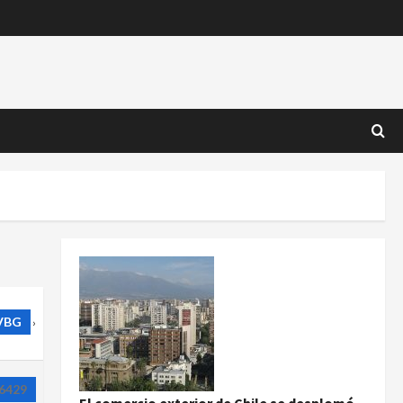
VBG
›
6429