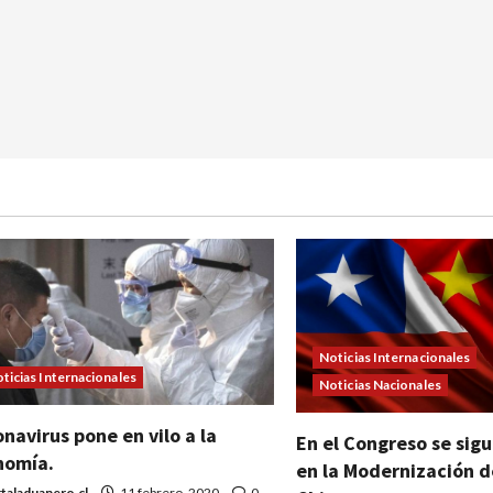
Noticias Internacionales
ticias Internacionales
Noticias Nacionales
navirus pone en vilo a la
En el Congreso se sig
nomía.
en la Modernización d
taladuanero.cl
11 febrero, 2020
0