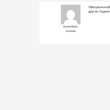
Официальный 
другое. Надеж
KevinAluts
Invitado