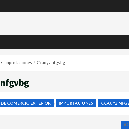
Importaciones
Ccauyz nfgvbg
 nfgvbg
 DE COMERCIO EXTERIOR
IMPORTACIONES
CCAUYZ NFG
›
›
#2