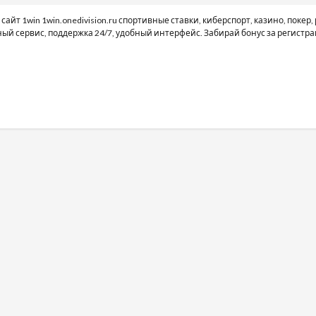
сайт 1win
1win.onedivision.ru спортивные ставки, киберспорт, казино, покер,
ный сервис, поддержка 24/7, удобный интерфейс. Забирай бонус за регистр